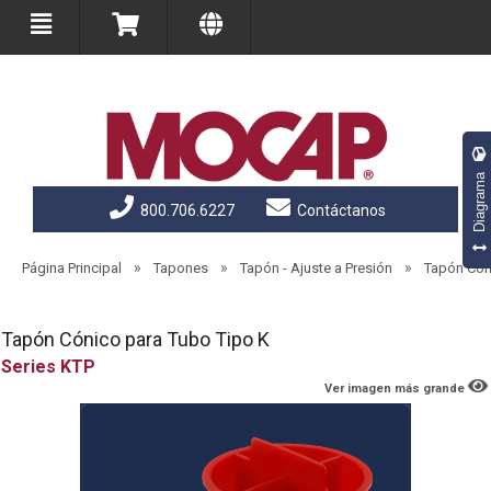
Diagrama
800.706.6227
Contáctanos
»
»
»
Página Principal
Tapones
Tapón - Ajuste a Presión
Tapón Cón
Tapón Cónico para Tubo Tipo K
KTP
Ver imagen más grande