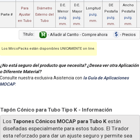
D.E.
D.E.
DE
Ancho
Para
Diámetro
Longitud
Menor
Mayor
Pestaña
Pestaña
Parte #
Ajustar
Externo del
pulg.
pulg.
pulg.
pulg.
pulg.
en Tubo
Tubo
mm.
mm.
mm.
mm.
mm.
Titulo:
- Añadir al Carrito - Compre ahora
- Precios
Los MircoPacks están disponibles UNICAMENTE on line.
¿No está seguro del producto que necesita? ¿Desea ver otra Aplicación
o Diferente Material?
Consulte nuestra exclusiva Asistencia con
la Guía de Aplicaciones
MOCAP
.
Tapón Cónico para Tubo Tipo K - Información
Los
Tapones Cónicos MOCAP para Tubo K
están
diseñadas especialmente para estos tubos. El Tirador
esta reforzado para dar un ajuste seguro y permite sea