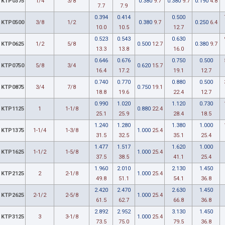
KTP0375
1/4
3/8
0.380
9.7
0.380
9.7
0.190
4.8
7.7
7.9
0.394
0.414
0.500
KTP0500
3/8
1/2
0.380
9.7
0.250
6.4
10.0
10.5
12.7
0.523
0.543
0.630
KTP0625
1/2
5/8
0.500
12.7
0.380
9.7
13.3
13.8
16.0
0.646
0.676
0.750
0.500
KTP0750
5/8
3/4
0.620
15.7
16.4
17.2
19.1
12.7
0.740
0.770
0.880
0.500
KTP0875
3/4
7/8
0.750
19.1
18.8
19.6
22.4
12.7
0.990
1.020
1.120
0.730
KTP1125
1
1-1/8
0.880
22.4
25.1
25.9
28.4
18.5
1.240
1.280
1.380
1.000
KTP1375
1-1/4
1-3/8
1.000
25.4
31.5
32.5
35.1
25.4
1.477
1.517
1.620
1.000
KTP1625
1-1/2
1-5/8
1.000
25.4
37.5
38.5
41.1
25.4
1.960
2.010
2.130
1.450
KTP2125
2
2-1/8
1.000
25.4
49.8
51.1
54.1
36.8
2.420
2.470
2.630
1.450
KTP2625
2-1/2
2-5/8
1.000
25.4
61.5
62.7
66.8
36.8
2.892
2.952
3.130
1.450
KTP3125
3
3-1/8
1.000
25.4
73.5
75.0
79.5
36.8