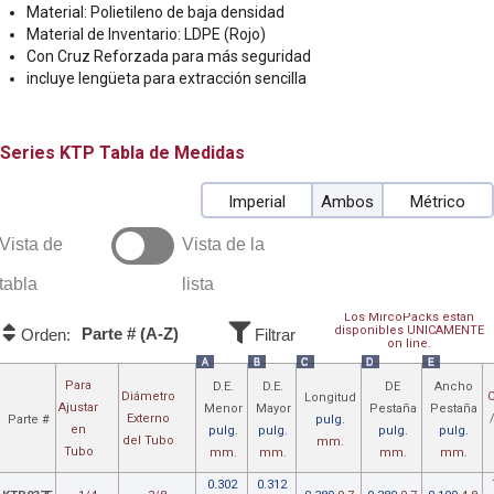
Material: Polietileno de baja densidad
Material de Inventario: LDPE (Rojo)
Con Cruz Reforzada para más seguridad
incluye lengüeta para extracción sencilla
KTP
Tabla de Medidas
Imperial
Ambos
Métrico
Vista de
Vista de la
tabla
lista
Los MircoPacks están
disponibles UNICAMENTE
Parte # (A-Z)
Orden:
Filtrar
on line.
A
B
C
D
E
Para
D.E.
D.E.
DE
Ancho
Diámetro
C
Longitud
Ajustar
Menor
Mayor
Pestaña
Pestaña
Externo
Parte #
pulg.
en
pulg.
pulg.
pulg.
pulg.
del Tubo
mm.
Tubo
mm.
mm.
mm.
mm.
0.302
0.312