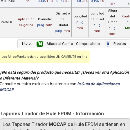
MEPP.445
1/2
0.445
11.3
0.157
4.0
1.000
25.4
0.196
5.0
25.4
5
Altura
Diámetro
Longitud
Longitud
del
Cant
Aplicación
Diámetro
del
del Bisel
Parte #
pulg.
Tirado
Bol
Sugerida
pulg.
mm.
Tirador
pulg.
mm.
pulg.
Mi
pulg.
mm.
mm.
mm.
Titulo:
- Añadir al Carrito - Compre ahora
- Precios
Los MircoPacks están disponibles UNICAMENTE on line.
¿No está seguro del producto que necesita? ¿Desea ver otra Aplicación
o Diferente Material?
Consulte nuestra exclusiva Asistencia con
la Guía de Aplicaciones
MOCAP
.
Tapones Tirador de Hule EPDM - Información
Los Tapones Tirador
MOCAP
de Hule EPDM se tienen en