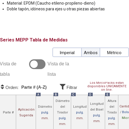
Material: EPDM (Caucho etileno-propileno-dieno)
Doble tapón, idóneos para ejes u otras piezas abiertas
MEPP
Tabla de Medidas
Imperial
Ambos
Métrico
Vista de
Vista de la
tabla
lista
Los MircoPacks están
disponibles UNICAMENTE
Parte # (A-Z)
Orden:
Filtrar
on line.
A
B
C
D
E
Diámetro
Altura
Longitud
Canti
Diámetro
del
Longitud
del
Aplicación
del Bisel
/
Bols
Parte #
pulg.
Tirador
pulg.
Tirado
Sugerida
pulg.
Micr
mm.
pulg.
mm.
pulg.
mm.
mm.
mm.