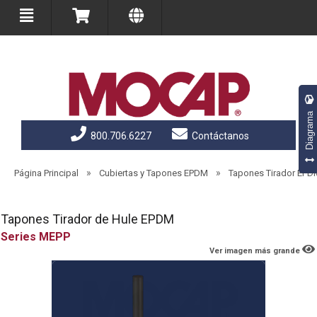
Diagrama
800.706.6227
Contáctanos
»
»
Página Principal
Cubiertas y Tapones EPDM
Tapones Tirador EPD
Tapones Tirador de Hule EPDM
MEPP
Ver imagen más grande