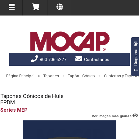
Diagrama
800.706.6227
Contáctanos
»
»
»
Página Principal
Tapones
Tapón - Cónico
Cubiertas y Tapon
Tapones Cónicos de Hule
EPDM
MEP
Ver imagen más grande