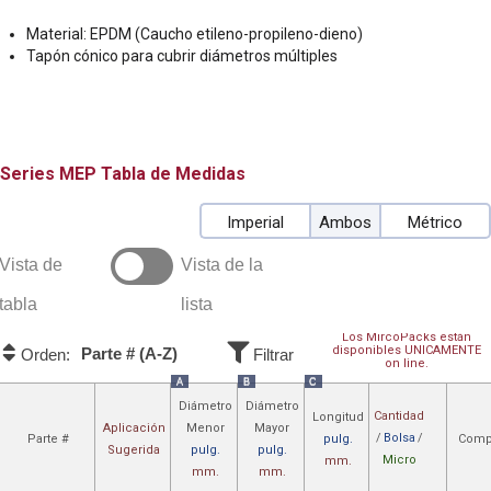
Material: EPDM (Caucho etileno-propileno-dieno)
Tapón cónico para cubrir diámetros múltiples
MEP
Tabla de Medidas
Imperial
Ambos
Métrico
Vista de
Vista de la
tabla
lista
Los MircoPacks están
disponibles UNICAMENTE
Parte # (A-Z)
Orden:
Filtrar
on line.
A
B
C
Diámetro
Diámetro
Cantidad
Longitud
Aplicación
Menor
Mayor
/
Bolsa
/
Parte #
pulg.
Compr
Sugerida
pulg.
pulg.
Micro
mm.
mm.
mm.