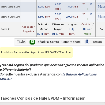
4.000
25
10
MEP3.250/4.000
3.250
82.6
1.500
38.1
101.6
1
5.000
25
10
MEP3.500/5.000
3.500
88.9
2.000
50.8
127.0
1
Diámetro
Diámetro
Longitud
Cantidad
/
Aplicación
Parte #
Menor
Mayor
pulg.
Bolsa
/
Com
Sugerida
pulg.
mm.
pulg.
mm.
mm.
Micro
Titulo:
- Añadir al Carrito - Compre ahora
- Precios
Los MircoPacks están disponibles UNICAMENTE on line.
¿No está seguro del producto que necesita? ¿Desea ver otra Aplicación
o Diferente Material?
Consulte nuestra exclusiva Asistencia con
la Guía de Aplicaciones
MOCAP
.
Tapones Cónicos de Hule EPDM - Información