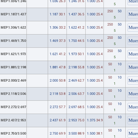
MEP1.036/1.246
1.036
26.3
1.246
31.6
1.000
25.4
5
250
50
MEP1.187/1.437
1.187
30.1
1.437
36.5
1.000
25.4
5
250
50
MEP1.306/1.622
1.306
33.2
1.622
41.2
1.000
25.4
5
250
50
MEP1.469/1.750
1.469
37.3
1.750
44.5
1.000
25.4
5
250
50
MEP1.621/1.973
1.621
41.2
1.973
50.1
1.000
25.4
5
50
10
MEP1.881/2.198
1.881
47.8
2.198
55.8
1.000
25.4
1
50
10
MEP2.000/2.469
2.000
50.8
2.469
62.7
1.000
25.4
1
50
10
MEP2.118/2.506
2.118
53.8
2.506
63.7
1.000
25.4
1
50
10
MEP2.272/2.697
2.272
57.7
2.697
68.5
1.000
25.4
1
50
10
MEP2.437/2.953
2.437
61.9
2.953
75.0
1.375
34.9
1
50
10
MEP2.750/3.500
2.750
69.9
3.500
88.9
1.500
38.1
1