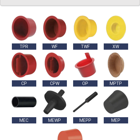
TPR
WF
TWF
XW
CP
CPW
OP
MPTP
MEC
MEWP
MEPP
MEP