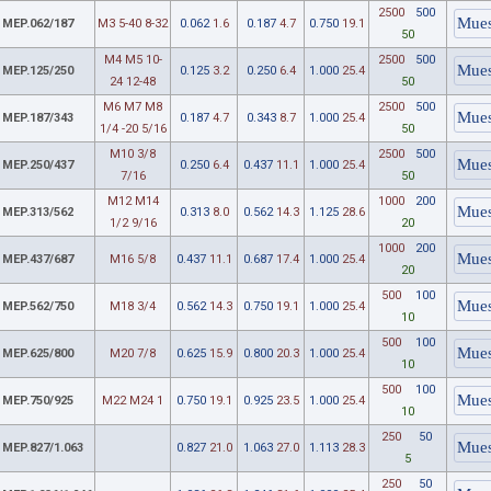
2500
500
MEP.062/187
M3 5-40 8-32
0.062
1.6
0.187
4.7
0.750
19.1
50
M4 M5 10-
2500
500
MEP.125/250
0.125
3.2
0.250
6.4
1.000
25.4
24 12-48
50
M6 M7 M8
2500
500
MEP.187/343
0.187
4.7
0.343
8.7
1.000
25.4
1/4 -20 5/16
50
M10 3/8
2500
500
MEP.250/437
0.250
6.4
0.437
11.1
1.000
25.4
7/16
50
M12 M14
1000
200
MEP.313/562
0.313
8.0
0.562
14.3
1.125
28.6
1/2 9/16
20
1000
200
MEP.437/687
M16 5/8
0.437
11.1
0.687
17.4
1.000
25.4
20
500
100
MEP.562/750
M18 3/4
0.562
14.3
0.750
19.1
1.000
25.4
10
500
100
MEP.625/800
M20 7/8
0.625
15.9
0.800
20.3
1.000
25.4
10
500
100
MEP.750/925
M22 M24 1
0.750
19.1
0.925
23.5
1.000
25.4
10
250
50
MEP.827/1.063
0.827
21.0
1.063
27.0
1.113
28.3
5
250
50