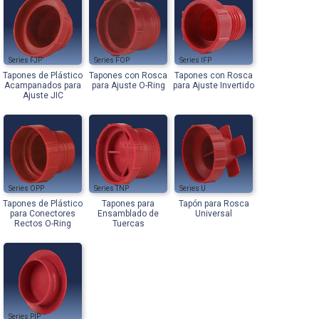
FJP
FOP
IFP
Tapones de Plástico
Tapones con Rosca
Tapones con Rosca
Acampanados para
para Ajuste O-Ring
para Ajuste Invertido
Ajuste JIC
OPP
TNP
U
Tapones de Plástico
Tapones para
Tapón para Rosca
para Conectores
Ensamblado de
Universal
Rectos O-Ring
Tuercas
PIP