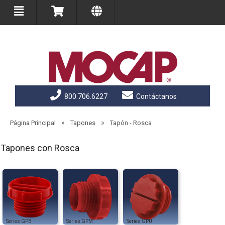
800.706.6227
Contáctanos
»
»
Página Principal
Tapones
Tapón - Rosca
Tapones con Rosca
GPB
GPM
GPU