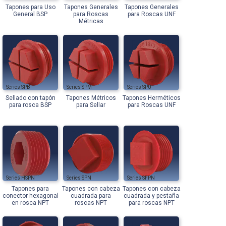
Tapones para Uso
Tapones Generales
Tapones Generales
General BSP
para Roscas
para Roscas UNF
Métricas
SPB
SPM
SPU
Sellado con tapón
Tapones Métricos
Tapones Herméticos
para rosca BSP
para Sellar
para Roscas UNF
HSPN
SPN
SFPN
Tapones para
Tapones con cabeza
Tapones con cabeza
conector hexagonal
cuadrada para
cuadrada y pestaña
en rosca NPT
roscas NPT
para roscas NPT