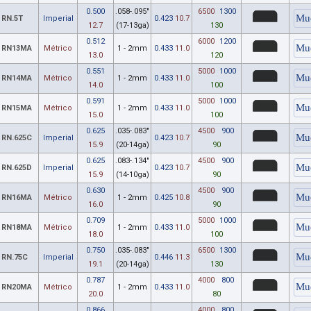
0.500
.058-.095"
6500
1300
RN.5T
Imperial
0.423
10.7
12.7
(17-13ga)
130
0.512
6000
1200
RN13MA
Métrico
1 - 2mm
0.433
11.0
13.0
120
0.551
5000
1000
RN14MA
Métrico
1 - 2mm
0.433
11.0
14.0
100
0.591
5000
1000
RN15MA
Métrico
1 - 2mm
0.433
11.0
15.0
100
0.625
.035-.083"
4500
900
RN.625C
Imperial
0.423
10.7
15.9
(20-14ga)
90
0.625
.083-.134"
4500
900
RN.625D
Imperial
0.423
10.7
15.9
(14-10ga)
90
0.630
4500
900
RN16MA
Métrico
1 - 2mm
0.425
10.8
16.0
90
0.709
5000
1000
RN18MA
Métrico
1 - 2mm
0.433
11.0
18.0
100
0.750
.035-.083"
6500
1300
RN.75C
Imperial
0.446
11.3
19.1
(20-14ga)
130
0.787
4000
800
RN20MA
Métrico
1 - 2mm
0.433
11.0
20.0
80
0.866
4000
800