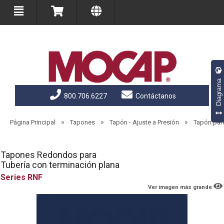
Diagrama
800.706.6227
Contáctanos
»
»
»
Página Principal
Tapones
Tapón - Ajuste a Presión
Tapón par
Tapones Redondos para
Tubería con terminación plana
RNF
Ver imagen más grande