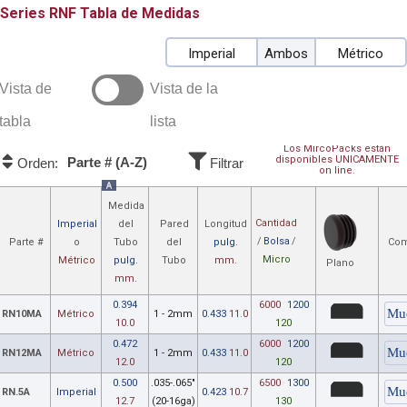
RNF
Tabla de Medidas
Imperial
Ambos
Métrico
Vista de
Vista de la
tabla
lista
Los MircoPacks están
disponibles UNICAMENTE
Parte # (A-Z)
Orden:
Filtrar
on line.
A
Medida
Cantidad
Imperial
del
Pared
Longitud
/
Bolsa
/
Parte #
o
Tubo
del
pulg.
Com
Micro
Métrico
pulg.
Tubo
mm.
Plano
mm.
0.394
6000
1200
RN10MA
Métrico
1 - 2mm
0.433
11.0
10.0
120
0.472
6000
1200
RN12MA
Métrico
1 - 2mm
0.433
11.0
12.0
120
0.500
.035-.065"
6500
1300
RN.5A
Imperial
0.423
10.7
12.7
(20-16ga)
130