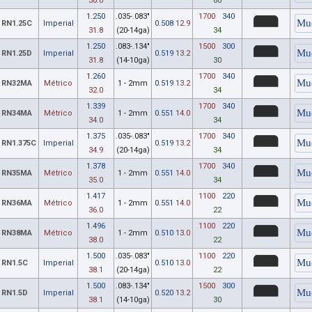
30.0
60
1.250
.035-.083"
1700
340
RN1.25C
Imperial
0.508
12.9
31.8
(20-14ga)
34
1.250
.083-.134"
1500
300
RN1.25D
Imperial
0.519
13.2
31.8
(14-10ga)
30
1.260
1700
340
RN32MA
Métrico
1 - 2mm
0.519
13.2
32.0
34
1.339
1700
340
RN34MA
Métrico
1 - 2mm
0.551
14.0
34.0
34
1.375
.035-.083"
1700
340
RN1.375C
Imperial
0.519
13.2
34.9
(20-14ga)
34
1.378
1700
340
RN35MA
Métrico
1 - 2mm
0.551
14.0
35.0
34
1.417
1100
220
RN36MA
Métrico
1 - 2mm
0.551
14.0
36.0
22
1.496
1100
220
RN38MA
Métrico
1 - 2mm
0.510
13.0
38.0
22
1.500
.035-.083"
1100
220
RN1.5C
Imperial
0.510
13.0
38.1
(20-14ga)
22
1.500
.083-.134"
1500
300
RN1.5D
Imperial
0.520
13.2
38.1
(14-10ga)
30