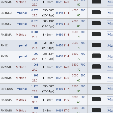
RN22MA
Métrico
1 - 2mm
0.551
14.0
22.0
80
0.875
.035-.083"
4000
800
RN.875C
Imperial
0.448
11.4
22.2
(20-14ga)
80
0.875
.083-.134"
4000
800
RN.875D
Imperial
0.440
11.2
22.2
(14-10ga)
80
0.984
3500
700
RN25MA
Métrico
1 - 2mm
0.450
11.4
25.0
70
1.000
.035-.083"
3500
700
RN1C
Imperial
0.450
11.4
25.4
(20-14ga)
70
1.000
.083-.134"
3500
700
RN1D
Imperial
0.450
11.4
25.4
(14-10ga)
70
1.063
3500
700
RN27MA
Métrico
1 - 2mm
0.551
14.0
27.0
70
1.102
3000
600
RN28MA
Métrico
1 - 2mm
0.551
14.0
28.0
60
1.125
.035-.083"
2500
500
RN1.125C
Imperial
0.460
11.7
28.6
(20-14ga)
50
1.181
3000
600
RN30MA
Métrico
1 - 2mm
0.551
14.0
30.0
60
1.181
3000
600
RN30MG
Métrico
3 - 4mm
0.669
17.0