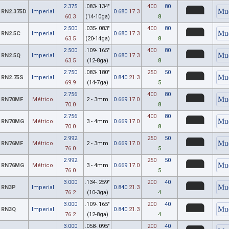
2.375
.083-.134"
400
80
RN2.375D
Imperial
0.680
17.3
60.3
(14-10ga)
8
2.500
.035-.083"
400
80
RN2.5C
Imperial
0.680
17.3
63.5
(20-14ga)
8
2.500
.109-.165"
400
80
RN2.5Q
Imperial
0.680
17.3
63.5
(12-8ga)
8
2.750
.083-.180"
250
50
RN2.75S
Imperial
0.840
21.3
69.9
(14-7ga)
5
2.756
400
80
RN70MF
Métrico
2 - 3mm
0.669
17.0
70.0
8
2.756
400
80
RN70MG
Métrico
3 - 4mm
0.669
17.0
70.0
8
2.992
250
50
RN76MF
Métrico
2 - 3mm
0.669
17.0
76.0
5
2.992
250
50
RN76MG
Métrico
3 - 4mm
0.669
17.0
76.0
5
3.000
.134-.259"
200
40
RN3P
Imperial
0.840
21.3
76.2
(10-3ga)
4
3.000
.109-.165"
200
40
RN3Q
Imperial
0.840
21.3
76.2
(12-8ga)
4
3.000
.058-.095"
200
40