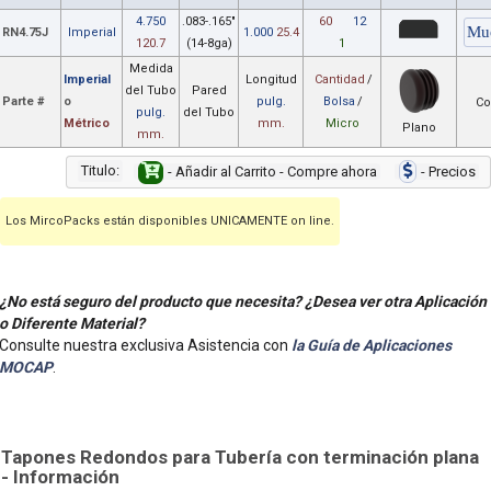
4.750
.083-.165"
60
12
RN4.75J
Imperial
1.000
25.4
120.7
(14-8ga)
1
Medida
Imperial
Longitud
Cantidad
/
del Tubo
Pared
Parte #
o
pulg.
Bolsa
/
Co
pulg.
del Tubo
Métrico
mm.
Micro
Plano
mm.
Titulo:
- Añadir al Carrito - Compre ahora
- Precios
Los MircoPacks están disponibles UNICAMENTE on line.
¿No está seguro del producto que necesita? ¿Desea ver otra Aplicación
o Diferente Material?
Consulte nuestra exclusiva Asistencia con
la Guía de Aplicaciones
MOCAP
.
Tapones Redondos para Tubería con terminación plana
- Información