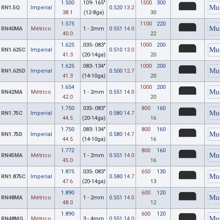
1.500
.109-.165"
1500
300
RN1.5Q
Imperial
0.520
13.2
38.1
(12-8ga)
30
1.575
1100
220
RN40MA
Métrico
1 - 2mm
0.551
14.0
40.0
22
1.625
.035-.083"
1000
200
RN1.625C
Imperial
0.510
13.0
41.3
(20-14ga)
20
1.625
.083-.134"
1000
200
RN1.625D
Imperial
0.500
12.7
41.3
(14-10ga)
20
1.654
1000
200
RN42MA
Métrico
1 - 2mm
0.551
14.0
42.0
20
1.750
.035-.083"
800
160
RN1.75C
Imperial
0.580
14.7
44.5
(20-14ga)
16
1.750
.083-.134"
800
160
RN1.75D
Imperial
0.580
14.7
44.5
(14-10ga)
16
1.772
800
160
RN45MA
Métrico
1 - 2mm
0.551
14.0
45.0
16
1.875
.035-.083"
650
130
RN1.875C
Imperial
0.580
14.7
47.6
(20-14ga)
13
1.890
600
120
RN48MA
Métrico
1 - 2mm
0.551
14.0
48.0
12
1.890
600
120
RN48MG
Métrico
3 - 4mm
0.551
14.0