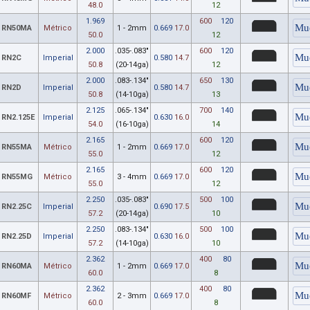
48.0
12
1.969
600
120
RN50MA
Métrico
1 - 2mm
0.669
17.0
50.0
12
2.000
.035-.083"
600
120
RN2C
Imperial
0.580
14.7
50.8
(20-14ga)
12
2.000
.083-.134"
650
130
RN2D
Imperial
0.580
14.7
50.8
(14-10ga)
13
2.125
.065-.134"
700
140
RN2.125E
Imperial
0.630
16.0
54.0
(16-10ga)
14
2.165
600
120
RN55MA
Métrico
1 - 2mm
0.669
17.0
55.0
12
2.165
600
120
RN55MG
Métrico
3 - 4mm
0.669
17.0
55.0
12
2.250
.035-.083"
500
100
RN2.25C
Imperial
0.690
17.5
57.2
(20-14ga)
10
2.250
.083-.134"
500
100
RN2.25D
Imperial
0.630
16.0
57.2
(14-10ga)
10
2.362
400
80
RN60MA
Métrico
1 - 2mm
0.669
17.0
60.0
8
2.362
400
80
RN60MF
Métrico
2 - 3mm
0.669
17.0
60.0
8